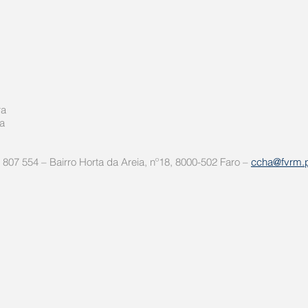
ra
a
 807 554 – Bairro Horta da Areia, nº18, 8000-502 Faro –
ccha@fvrm.