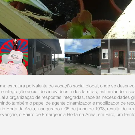
ma estrutura polivalente de vocação social global, onde se desenvo
integração social dos indivíduos e das famílias, estimulando a su
cial a organização de respostas integradas, face às necessidades 
umindo também o papel de agente dinamizador e mobilizador de rec
o Horta da Areia, inaugurado a 05 de junho de 1998, resulta de um 
ervenção, o Bairro de Emergência Horta da Areia, em Faro, um territ